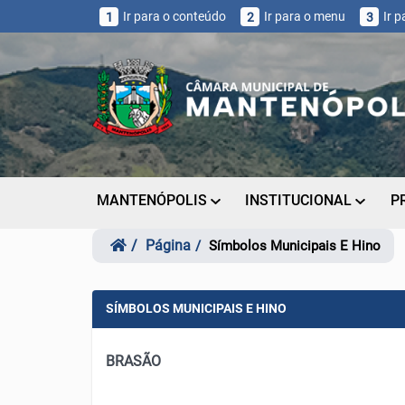
Ir para o conteúdo
Ir para o menu
Ir 
1
2
3
MANTENÓPOLIS
INSTITUCIONAL
P
Página
Símbolos Municipais E Hino
SÍMBOLOS MUNICIPAIS E HINO
BRASÃO